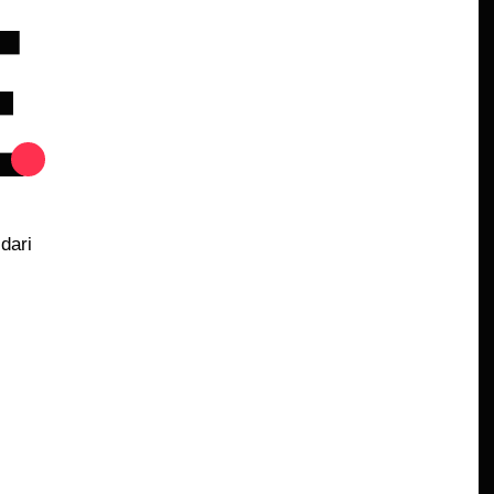
E
dari